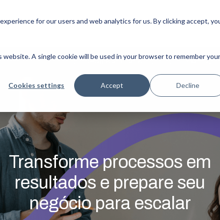
xperience for our users and web analytics for us. By clicking accept, yo
SOBRE A MJV
SERVIÇOS
CLIENTES
CASES
INSIGH
is website. A single cookie will be used in your browser to remember you
Desafios abordados
Roadmap do
Cookies settings
Accept
Decline
Transforme processos em
resultados e prepare seu
negócio para escalar