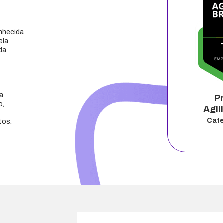
onhecida
ela
da
a
P
o,
Agil
Cate
tos.