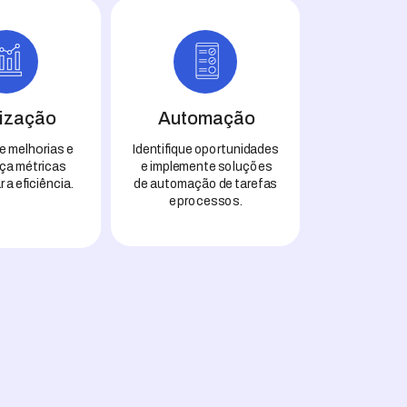
ização
Automação
e melhorias e
Identifique oportunidades
ça métricas
e implemente soluções
r a eficiência.
de automação de tarefas
e processos.