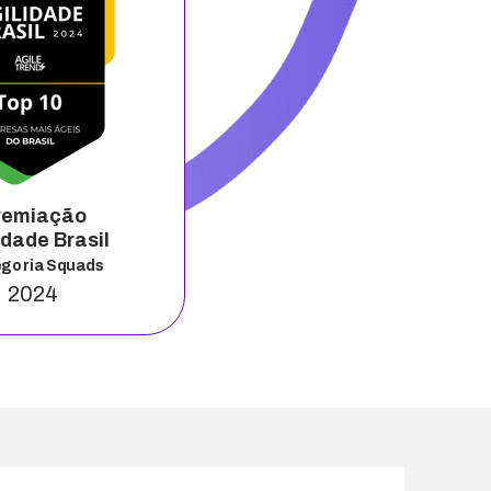
remiação
idade Brasil
goria Squads
2024