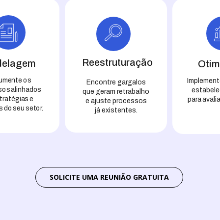
Reestruturação
elagem
Otim
umente os
Implement
Encontre gargalos
os alinhados
estabele
que geram retrabalho
tratégias e
para avalia
e ajuste processos
s do seu setor.
já existentes.
SOLICITE UMA REUNIÃO GRATUITA