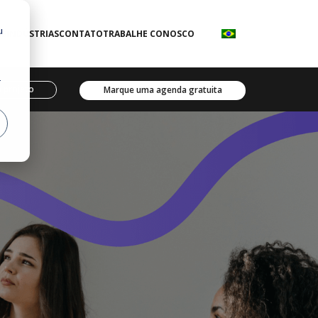
u
TS
INDÚSTRIAS
CONTATO
TRABALHE CONOSCO
r
 projeto
Marque uma agenda gratuita