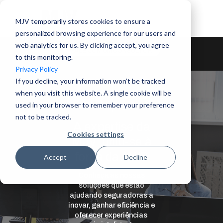
MJV temporarily stores cookies to ensure a
personalized browsing experience for our users and
web analytics for us. By clicking accept, you agree
FALE COM UM CONSULTOR
to this monitoring.
Privacy Policy
If you decline, your information won’t be tracked
when you visit this website. A single cookie will be
used in your browser to remember your preference
not to be tracked.
A expertise da
Cookies settings
MJV uniu-se à
força da AWS
Accept
Decline
Conheça as nossas
soluções que estão
ajudando seguradoras a
inovar, ganhar eficiência e
oferecer experiências